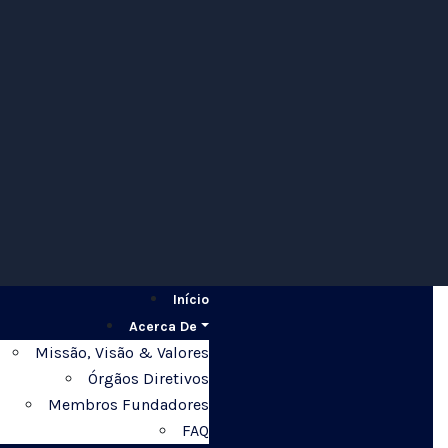
Início
Acerca De
Missão, Visão & Valores
Órgãos Diretivos
Membros Fundadores
FAQ