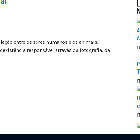
al
N
A
A
elação entre os seres humanos e os animais,
existência responsável através da fotografia, da
P
T
U