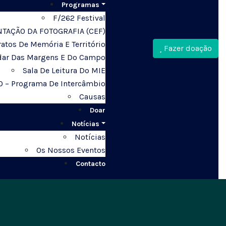
Programas
F/262 Festival
TAÇÃO DA FOTOGRAFIA (CEF)
atos De Memória E Território
Fazer doação
dar Das Margens E Do Campo
Sala De Leitura Do MIE
O – Programa De Intercâmbio
Causas
Doar
Notícias
Notícias
Os Nossos Eventos
Contacto