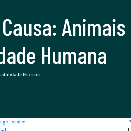
a Causa:
Animais
idade Humana
sabilidade Humana
P