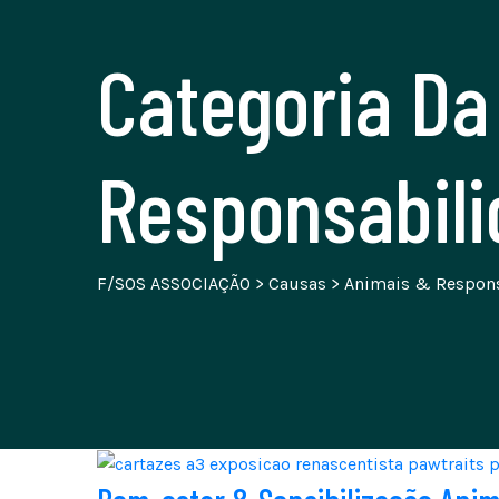
Categoria D
Responsabil
F/SOS ASSOCIAÇÃO
>
Causas
>
Animais & Respon